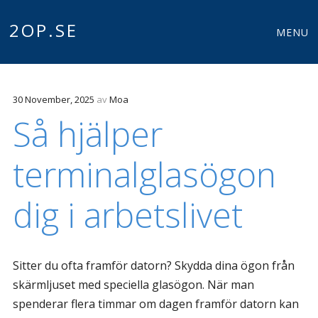
Meny
2OP.SE
Gå till innehåll
MENU
30 November, 2025
av
Moa
Så hjälper
terminalglasögon
dig i arbetslivet
Sitter du ofta framför datorn? Skydda dina ögon från
skärmljuset med speciella glasögon. När man
spenderar flera timmar om dagen framför datorn kan